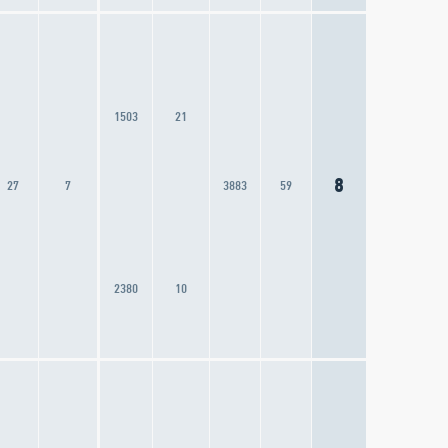
1503
21
8
27
7
3883
59
2380
10