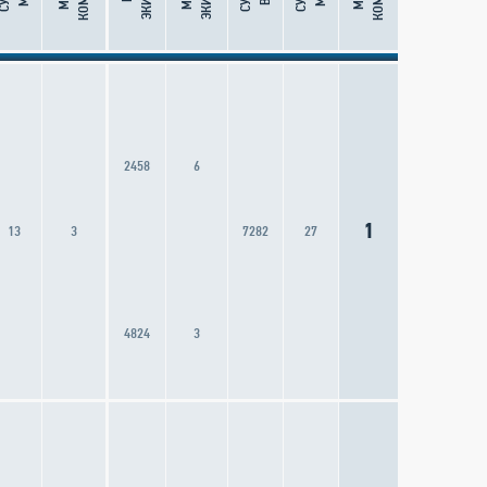
2458
6
1
13
3
7282
27
4824
3