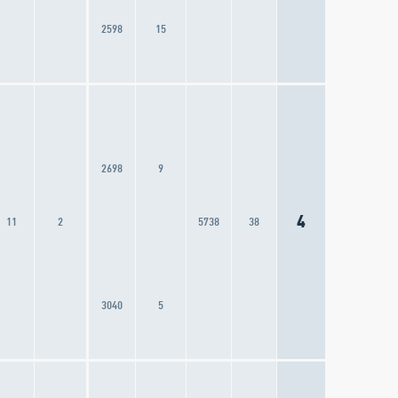
2598
15
2698
9
4
11
2
5738
38
3040
5