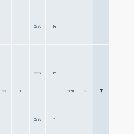
2720
14
1992
17
7
10
1
5720
50
2728
7