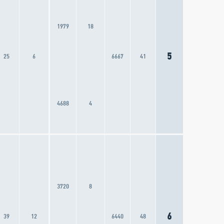
1979
18
5
25
6
6667
41
4688
4
3720
8
6
39
12
6440
48