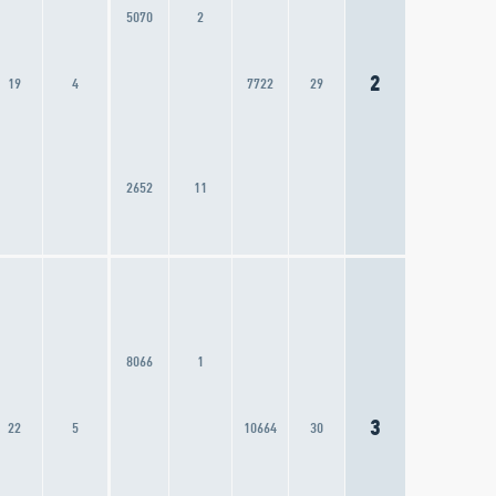
5070
2
2
19
4
7722
29
2652
11
8066
1
3
22
5
10664
30